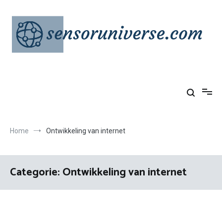
Skip
to
content
Sensoruniverse.com
sensoruniverse.com- Alles wat je moet weten over technologie
Home
Ontwikkeling van internet
Categorie:
Ontwikkeling van internet